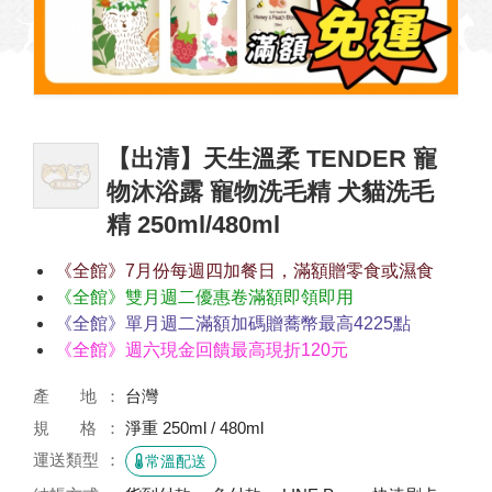
【出清】天生溫柔 TENDER 寵
物沐浴露 寵物洗毛精 犬貓洗毛
精 250ml/480ml
《全館》7月份每週四加餐日，滿額贈零食或濕食
《全館》雙月週二優惠卷滿額即領即用
《全館》單月週二滿額加碼贈蕎幣最高4225點
《全館》週六現金回饋最高現折120元
產 地
台灣
規 格
淨重 250ml / 480ml
運送類型
常溫配送