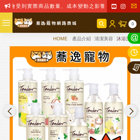
受到實際商品數量、成本變動之影響，我司保留訂單接受
聯
0
絡
HOME
產品介紹
清潔美容
沐浴洗劑
我
們