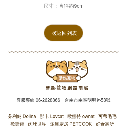
尺寸：直徑約9cm
返回列表
客服專線
06-2628866
台南市南區明興路53號
朵利納 Dolina
那卡 Lovcat
歐娜特 ownat
可蒂毛毛
歡樂罐
肉球世界
派庫廚房 PETCOOK
好食寓所