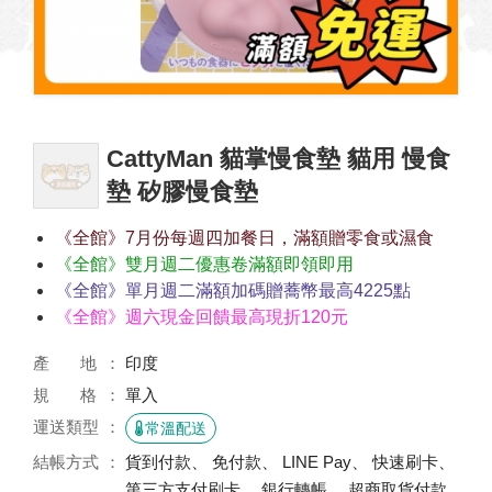
CattyMan 貓掌慢食墊 貓用 慢食
墊 矽膠慢食墊
《全館》7月份每週四加餐日，滿額贈零食或濕食
《全館》雙月週二優惠卷滿額即領即用
《全館》單月週二滿額加碼贈蕎幣最高4225點
《全館》週六現金回饋最高現折120元
產 地
印度
規 格
單入
運送類型
常溫配送
結帳方式
貨到付款、 免付款、 LINE Pay、 快速刷卡、
第三方支付刷卡、 銀行轉帳、 超商取貨付款