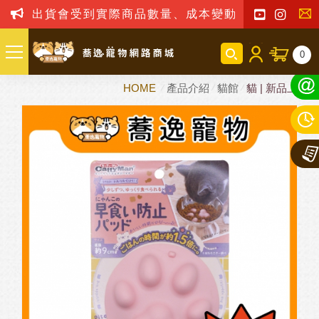
出貨會受到實際商品數量、成本變動之影響，我司
聯
0
絡
HOME
產品介紹
貓館
貓 | 新品上市
我
們