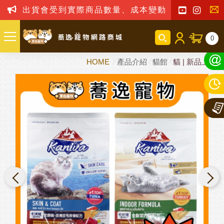
出貨會受到實際商品數量、成本變動之影響，我司
聯
0
絡
HOME
產品介紹
貓館
貓 | 新品上市
我
們