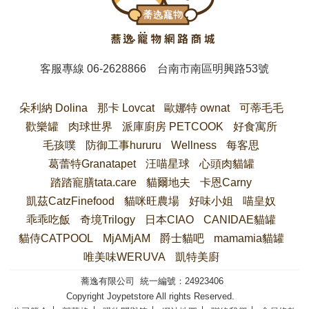
客服專線
06-2628866
台南市南區明興路53號
朵利納 Dolina
那卡 Lovcat
歐娜特 ownat
可蒂毛毛
歡樂罐
肉球世界
派庫廚房 PETCOOK
好食寓所
毛孩噗
防御工事hururu
Wellness
每客思
葛蕾特Granatapet
汪喵星球
心頭肉貓罐
踏踏寵膳tata.care
貓爾地夫
卡恩Carny
凱茲CatzFinefood
貓咪旺農場
好味小姐
喵皇奴
乖乖吃飯
奇境Trilogy
日本CIAO
CANIDAE貓罐
貓侍CATPOOL
MjAMjAM
爵士貓吧
mamamia貓罐
唯美味WERUVA
凱特美廚
蕎逸有限公司 統一編號：24923406
Copyright Joypetstore All rights Reserved.