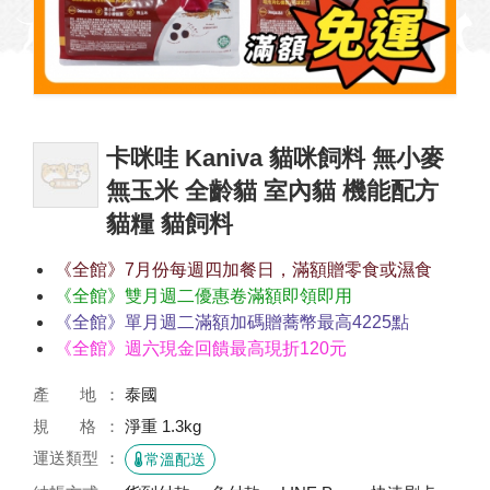
卡咪哇 Kaniva 貓咪飼料 無小麥
無玉米 全齡貓 室內貓 機能配方
貓糧 貓飼料
《全館》7月份每週四加餐日，滿額贈零食或濕食
《全館》雙月週二優惠卷滿額即領即用
《全館》單月週二滿額加碼贈蕎幣最高4225點
《全館》週六現金回饋最高現折120元
產 地
泰國
規 格
淨重 1.3kg
運送類型
常溫配送