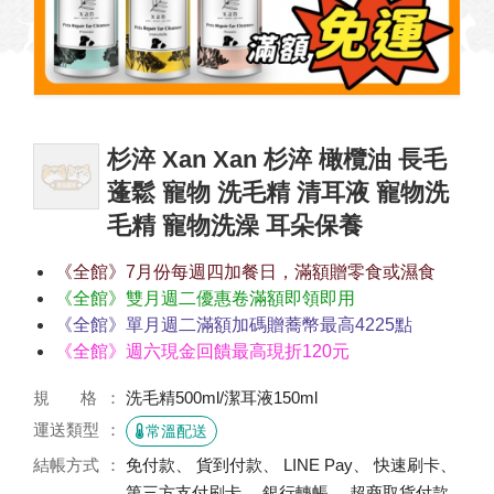
杉淬 Xan Xan 杉淬 橄欖油 長毛
蓬鬆 寵物 洗毛精 清耳液 寵物洗
毛精 寵物洗澡 耳朵保養
《全館》7月份每週四加餐日，滿額贈零食或濕食
《全館》雙月週二優惠卷滿額即領即用
《全館》單月週二滿額加碼贈蕎幣最高4225點
《全館》週六現金回饋最高現折120元
規 格
洗毛精500ml/潔耳液150ml
運送類型
常溫配送
結帳方式
免付款、 貨到付款、 LINE Pay、 快速刷卡、
第三方支付刷卡、 銀行轉帳、 超商取貨付款