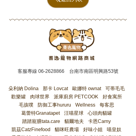
客服專線
06-2628866
台南市南區明興路53號
朵利納 Dolina
那卡 Lovcat
歐娜特 ownat
可蒂毛毛
歡樂罐
肉球世界
派庫廚房 PETCOOK
好食寓所
毛孩噗
防御工事hururu
Wellness
每客思
葛蕾特Granatapet
汪喵星球
心頭肉貓罐
踏踏寵膳tata.care
貓爾地夫
卡恩Carny
凱茲CatzFinefood
貓咪旺農場
好味小姐
喵皇奴