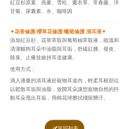
紅豆杉原素、燕麥、雪松、薰衣草、常春藤、洋
甘菊、尿囊素、水、咖啡因
✦
花香修護/櫻草花修護/蠟菊修護 清耳液
✦
添加紅豆杉、花草萃取與葡萄柚萃取液，能溫和
清潔貓狗耳朵中油脂與耳垢，舒緩紅腫、發炎、
除臭、止癢並維持耳道健康。
使用方式：
滴入適量的清耳液於寵物耳道內，輕柔耳根部位
以鬆散耳垢與油脂，放開耳朵讓您寵物自然的抖
動耳朵甩出耳垢，用棉花球擦拭殘留髒汙。
返回列表