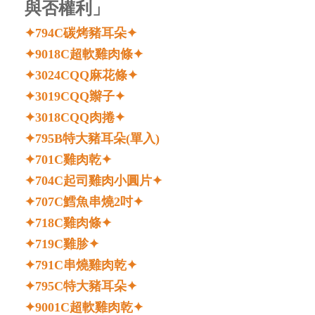
與否權利」
✦794C碳烤豬耳朵✦
✦9018C超軟雞肉條✦
✦3024CQQ麻花條✦
✦3019CQQ辮子✦
✦3018CQQ肉捲✦
✦
795B特大豬耳朵(單入)
✦701C雞肉乾✦
✦704C起司雞肉小圓片✦
✦707C鱈魚串燒2吋✦
✦718C雞肉條✦
✦719C雞胗✦
✦791C串燒雞肉乾✦
✦795C特大豬耳朵✦
✦9001C超軟雞肉乾✦