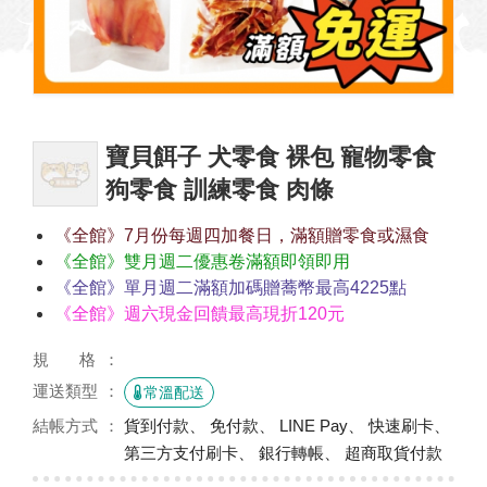
寶貝餌子 犬零食 裸包 寵物零食
狗零食 訓練零食 肉條
《全館》7月份每週四加餐日，滿額贈零食或濕食
《全館》雙月週二優惠卷滿額即領即用
《全館》單月週二滿額加碼贈蕎幣最高4225點
《全館》週六現金回饋最高現折120元
規 格
運送類型
常溫配送
結帳方式
貨到付款、 免付款、 LINE Pay、 快速刷卡、
第三方支付刷卡、 銀行轉帳、 超商取貨付款