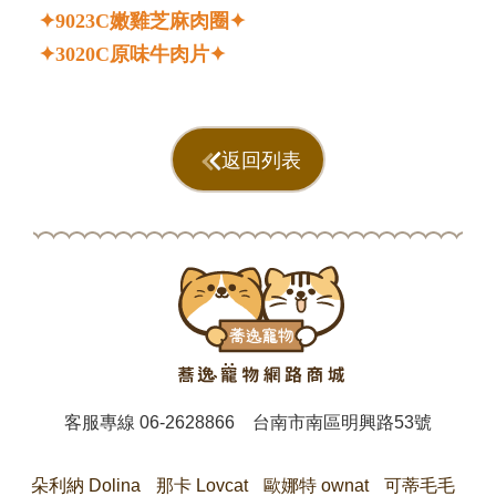
✦9023C嫩雞芝麻肉圈✦
✦3020C原味牛肉片✦
返回列表
客服專線
06-2628866
台南市南區明興路53號
朵利納 Dolina
那卡 Lovcat
歐娜特 ownat
可蒂毛毛