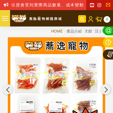
出貨會受到實際商品數量、成本變動之影響，我司
聯
0
絡
HOME
產品介紹
犬館
汪 | 零嘴
我
們