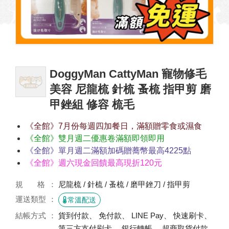
DoggyMan CattyMan 寵物修毛
美容 尼龍梳 針梳 蚤梳 指甲剪 磨
甲銼組 修容 梳毛
《全館》7月份每週四加餐日，滿額贈零食或濕食
《全館》雙月週二優惠卷滿額即領即用
《全館》單月週二滿額加碼贈蕎幣最高4225點
《全館》週六現金回饋最高現折120元
規 格
尼龍梳 / 針梳 / 蚤梳 / 磨甲銼刀 / 指甲剪
運送類型
常溫配送
結帳方式
貨到付款、 免付款、 LINE Pay、 快速刷卡、
第三方支付刷卡、 銀行轉帳、 超商取貨付款