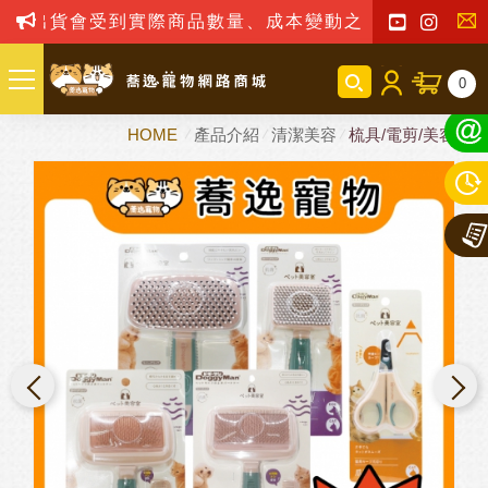
出貨會受到實際商品數量、成本變動之影響，我司保留
聯
0
絡
HOME
產品介紹
清潔美容
梳具/電剪/美容剪
我
們