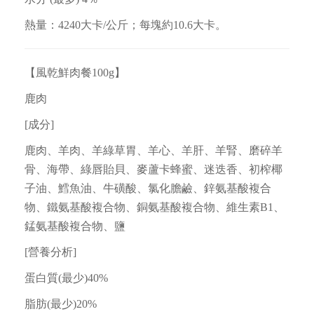
熱量：4240大卡/公斤；每塊約10.6大卡。
【風乾鮮肉餐100g】
鹿肉
[成分]
鹿肉、羊肉、羊綠草胃、羊心、羊肝、羊腎、磨碎羊
骨、海帶、綠唇貽貝、麥蘆卡蜂蜜、迷迭香、初榨椰
子油、鱈魚油、牛磺酸、氯化膽鹼、鋅氨基酸複合
物、鐵氨基酸複合物、銅氨基酸複合物、維生素B1、
錳氨基酸複合物、鹽
[營養分析]
蛋白質(最少)40%
脂肪(最少)20%