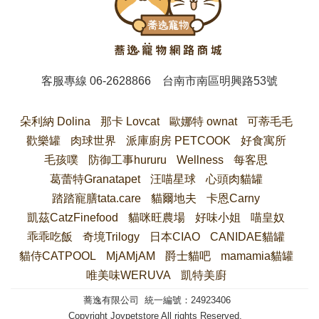
客服專線
06-2628866
台南市南區明興路53號
朵利納 Dolina
那卡 Lovcat
歐娜特 ownat
可蒂毛毛
歡樂罐
肉球世界
派庫廚房 PETCOOK
好食寓所
毛孩噗
防御工事hururu
Wellness
每客思
葛蕾特Granatapet
汪喵星球
心頭肉貓罐
踏踏寵膳tata.care
貓爾地夫
卡恩Carny
凱茲CatzFinefood
貓咪旺農場
好味小姐
喵皇奴
乖乖吃飯
奇境Trilogy
日本CIAO
CANIDAE貓罐
貓侍CATPOOL
MjAMjAM
爵士貓吧
mamamia貓罐
唯美味WERUVA
凱特美廚
蕎逸有限公司 統一編號：24923406
Copyright Joypetstore All rights Reserved.