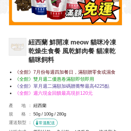
紐西蘭 鮮開凍 meow 貓咪冷凍
乾燥生食餐 風乾鮮肉餐 貓凍乾
貓咪飼料
《全館》7月份每週四加餐日，滿額贈零食或濕食
《全館》雙月週二優惠卷滿額即領即用
《全館》單月週二滿額加碼贈蕎幣最高4225點
《全館》週六現金回饋最高現折120元
產 地
紐西蘭
規 格
50g / 100g / 280g
運送類型
常溫配送