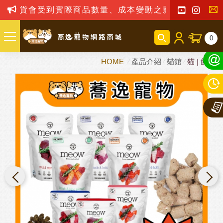
貨會受到實際商品數量、成本變動之影響，我司保留訂單
聯
0
絡
HOME
產品介紹
貓館
貓 | 飼料
我
們