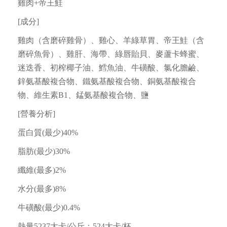
雞肉+帝王鮭
[成分]
雞肉（含磨碎雞骨）、雞心、羊綠草胃、帝王鮭（含
磨碎魚骨）、雞肝、海帶、綠唇貽貝、麥蘆卡蜂蜜、
迷迭香、初榨椰子油、鱈魚油、牛磺酸、氯化膽鹼、
鋅氨基酸複合物、鐵氨基酸複合物、銅氨基酸複合
物、維生素B1、錳氨基酸複合物、鹽
[營養分析]
蛋白質(最少)40%
脂肪(最少)30%
纖維(最多)2%
水分(最多)8%
牛磺酸(最少)0.4%
熱量5237大卡/公斤；524大卡/杯