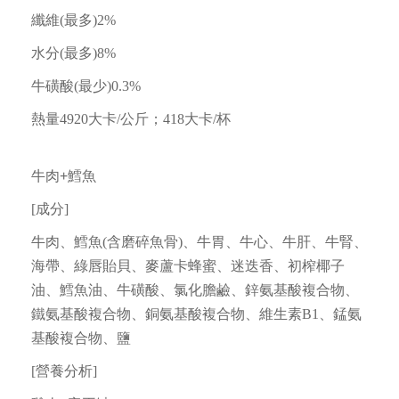
纖維(最多)2%
水分(最多)8%
牛磺酸(最少)0.3%
熱量4920大卡/公斤；418大卡/杯
牛肉+鱈魚
[成分]
牛肉、鱈魚(含磨碎魚骨)、牛胃、牛心、牛肝、牛腎、
海帶、綠唇貽貝、麥蘆卡蜂蜜、迷迭香、初榨椰子
油、鱈魚油、牛磺酸、氯化膽鹼、鋅氨基酸複合物、
鐵氨基酸複合物、銅氨基酸複合物、維生素B1、錳氨
基酸複合物、鹽
[營養分析]