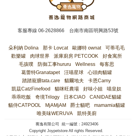
客服專線
06-2628866
台南市南區明興路53號
朵利納 Dolina
那卡 Lovcat
歐娜特 ownat
可蒂毛毛
歡樂罐
肉球世界
派庫廚房 PETCOOK
好食寓所
毛孩噗
防御工事hururu
Wellness
每客思
葛蕾特Granatapet
汪喵星球
心頭肉貓罐
踏踏寵膳tata.care
貓爾地夫
卡恩Carny
凱茲CatzFinefood
貓咪旺農場
好味小姐
喵皇奴
乖乖吃飯
奇境Trilogy
日本CIAO
CANIDAE貓罐
貓侍CATPOOL
MjAMjAM
爵士貓吧
mamamia貓罐
唯美味WERUVA
凱特美廚
蕎逸有限公司 統一編號：24923406
Copyright Joypetstore All rights Reserved.