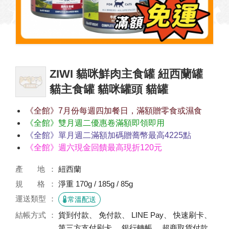
ZIWI 貓咪鮮肉主食罐 紐西蘭罐
貓主食罐 貓咪罐頭 貓罐
《全館》7月份每週四加餐日，滿額贈零食或濕食
《全館》雙月週二優惠卷滿額即領即用
《全館》單月週二滿額加碼贈蕎幣最高4225點
《全館》週六現金回饋最高現折120元
產 地
紐西蘭
規 格
淨重 170g / 185g / 85g
運送類型
常溫配送
結帳方式
貨到付款、 免付款、 LINE Pay、 快速刷卡、
第三方支付刷卡、 銀行轉帳、 超商取貨付款