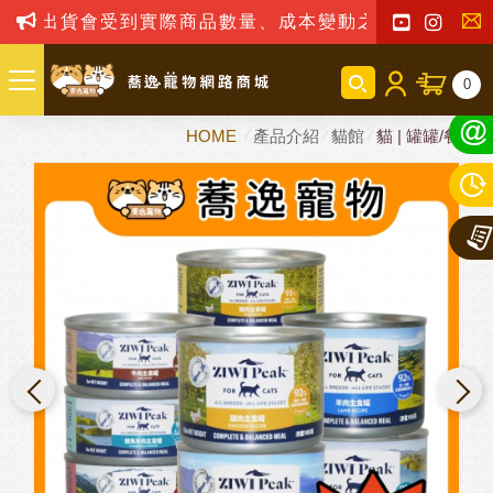
出貨會受到實際商品數量、成本變動之影響，我司保留
聯
0
絡
HOME
產品介紹
貓館
貓 | 罐罐/餐包
我
們