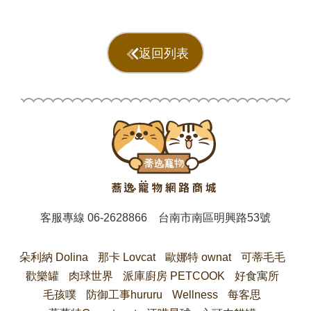
返回列表
客服專線
06-2628866
台南市南區明興路53號
朵利納 Dolina
那卡 Lovcat
歐娜特 ownat
可蒂毛毛
歡樂罐
肉球世界
派庫廚房 PETCOOK
好食寓所
毛孩噗
防御工事hururu
Wellness
每客思