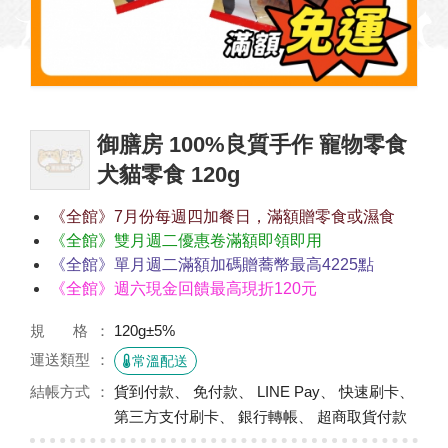
御膳房 100%良質手作 寵物零食
犬貓零食 120g
《全館》7月份每週四加餐日，滿額贈零食或濕食
《全館》雙月週二優惠卷滿額即領即用
《全館》單月週二滿額加碼贈蕎幣最高4225點
《全館》週六現金回饋最高現折120元
規 格
120g±5%
運送類型
常溫配送
結帳方式
貨到付款、 免付款、 LINE Pay、 快速刷卡、
第三方支付刷卡、 銀行轉帳、 超商取貨付款