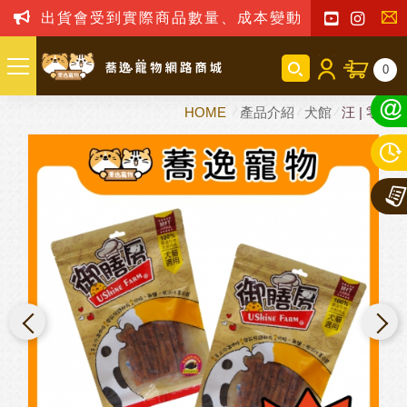
出貨會受到實際商品數量、成本變動之影響，我司
聯
0
絡
HOME
產品介紹
犬館
汪 | 零嘴
我
們