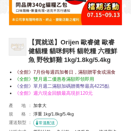
【買就送】Orijen 歐睿健 歐睿
健貓糧 貓咪飼料 貓乾糧 六種鮮
魚 野牧鮮雞 1kg/1.8kg/5.4kg
《全館》7月份每週四加餐日，滿額贈零食或濕食
《全館》雙月週二優惠卷滿額即領即用
《全館》單月週二滿額加碼贈蕎幣最高4225點
《全館》週六現金回饋最高現折120元
產 地
加拿大
規 格
淨重 1kg/1.8kg/5.4kg
運送類型
常溫配送