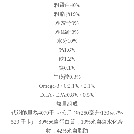
粗蛋白40%
粗脂肪19%
粗灰分9%
粗纖維3%
水分10%
鈣1.6%
磷1.2%
鎂0.1%
牛磺酸0.3%
Omega-3 / 6:2.1% / 2.1%
DHA / EPA:0.8% / 0.5%
[熱量組成]
代謝能量為4070千卡/公斤 (每250毫升/130克 /杯
529 千卡)，39%來自蛋白質，19%來自碳水化合
物，42%來自脂肪