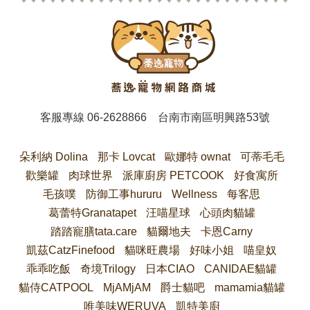
客服專線
06-2628866
台南市南區明興路53號
朵利納 Dolina
那卡 Lovcat
歐娜特 ownat
可蒂毛毛
歡樂罐
肉球世界
派庫廚房 PETCOOK
好食寓所
毛孩噗
防御工事hururu
Wellness
每客思
葛蕾特Granatapet
汪喵星球
心頭肉貓罐
踏踏寵膳tata.care
貓爾地夫
卡恩Carny
凱茲CatzFinefood
貓咪旺農場
好味小姐
喵皇奴
乖乖吃飯
奇境Trilogy
日本CIAO
CANIDAE貓罐
貓侍CATPOOL
MjAMjAM
爵士貓吧
mamamia貓罐
唯美味WERUVA
凱特美廚