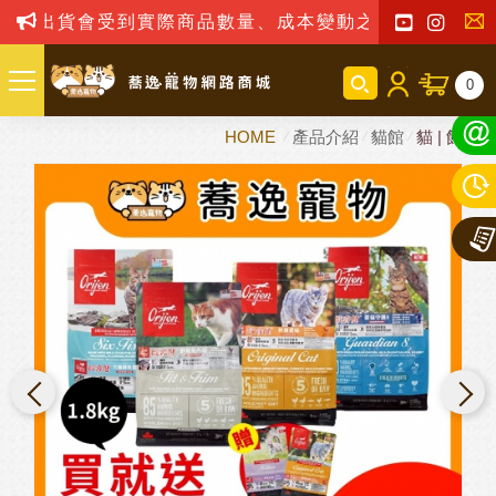
貨會受到實際商品數量、成本變動之影響，我司保留訂單
聯
0
絡
HOME
產品介紹
貓館
貓 | 飼料
我
們