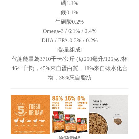
磷1.1%
鎂0.1%
牛磺酸0.2%
Omega-3 / 6:1% / 2.4%
DHA / EPA:0.3% / 0.2%
[熱量組成]
代謝能量為3710千卡/公斤 (每250毫升/125克 /杯
464 千卡)，45%來自蛋白質，18%來自碳水化合
物，36%來自脂肪
鮮雞愛貓