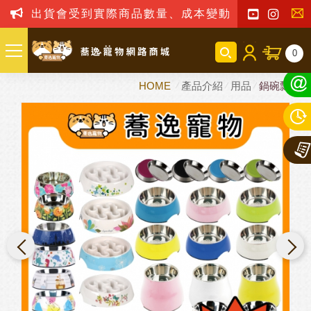
出貨會受到實際商品數量、成本變動之影響，我司保
聯
0
絡
HOME
產品介紹
用品
鍋碗瓢盆
我
們