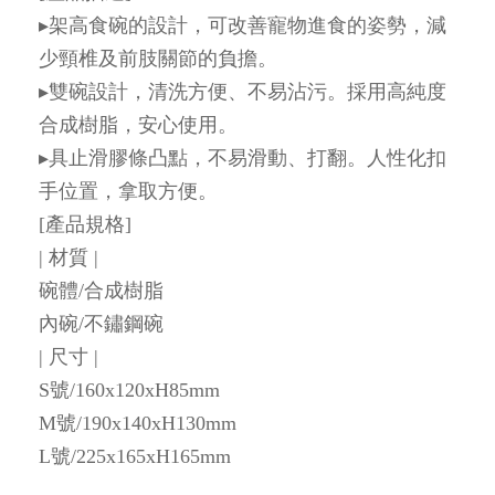
▸架高食碗的設計，可改善寵物進食的姿勢，減
少頸椎及前肢關節的負擔。
▸雙碗設計，清洗方便、不易沾污。採用高純度
合成樹脂，安心使用。
▸具止滑膠條凸點，不易滑動、打翻。人性化扣
手位置，拿取方便。
[產品規格]
| 材質 |
碗體/合成樹脂
內碗/不鏽鋼碗
| 尺寸 |
S號/160x120xH85mm
M號/190x140xH130mm
L號/225x165xH165mm