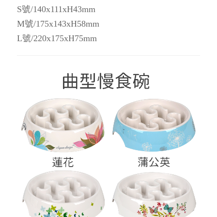
S號/140x111xH43mm
M號/175x143xH58mm
L號/220x175xH75mm