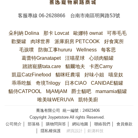
客服專線
06-2628866
台南市南區明興路53號
朵利納 Dolina
那卡 Lovcat
歐娜特 ownat
可蒂毛毛
歡樂罐
肉球世界
派庫廚房 PETCOOK
好食寓所
毛孩噗
防御工事hururu
Wellness
每客思
葛蕾特Granatapet
汪喵星球
心頭肉貓罐
踏踏寵膳tata.care
貓爾地夫
卡恩Carny
凱茲CatzFinefood
貓咪旺農場
好味小姐
喵皇奴
乖乖吃飯
奇境Trilogy
日本CIAO
CANIDAE貓罐
貓侍CATPOOL
MjAMjAM
爵士貓吧
mamamia貓罐
唯美味WERUVA
凱特美廚
蕎逸有限公司 統一編號：24923406
Copyright Joypetstore All rights Reserved.
公司簡介
│
部落格
│
購物問與答
│
網站地圖
│
聯絡我們
│
會員條款
│
隱私權保護
網頁設計
│ 鉅潞科技