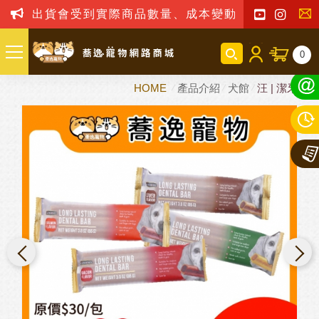
出貨會受到實際商品數量、成本變動之影響，我司
聯
0
絡
HOME
產品介紹
犬館
汪 | 潔牙骨
我
們