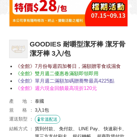
GOODIES 耐嚼型潔牙棒 潔牙骨
潔牙棒 3入/包
《全館》7月份每週四加餐日，滿額贈零食或濕食
《全館》雙月週二優惠卷滿額即領即用
《全館》單月週二滿額加碼贈蕎幣最高4225點
《全館》週六現金回饋最高現折120元
產 地
泰國
規 格
3入1包
運送類型
常溫配送
結帳方式
貨到付款、 免付款、 LINE Pay、 快速刷卡、
第三方支付刷卡、 銀行轉帳、 超商取貨付款