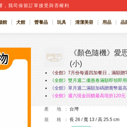
響，我司保留訂單接受與否權利
貓館
犬館
營養品
玩具
清潔美容
用品
品
《顏色隨機》愛思沛
(小)
《全館》7月份每週四加餐日，滿額贈
《全館》雙月週二優惠卷滿額即領即用
《全館》單月週二滿額加碼贈蕎幣最高4
《全館》週六現金回饋最高現折120元
產 地
台灣
規 格
長 26 / 寬 13 / 高 25.5 cm