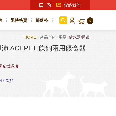
聯絡我們
牌
限時特賣
部落格
0
HOME
產品介紹
用品
飲水器/周邊
 ACEPET 飲飼兩用餵食器
零食或濕食
225點