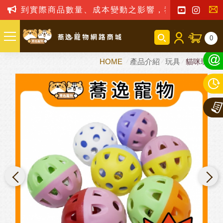
會受到實際商品數量、成本變動之影響，我司保留訂單接
聯
0
絡
HOME
產品介紹
玩具
貓咪玩具
我
們