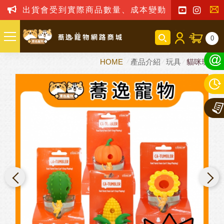
出貨會受到實際商品數量、成本變動之影響，我司
聯
0
絡
HOME
產品介紹
玩具
貓咪玩具
我
們