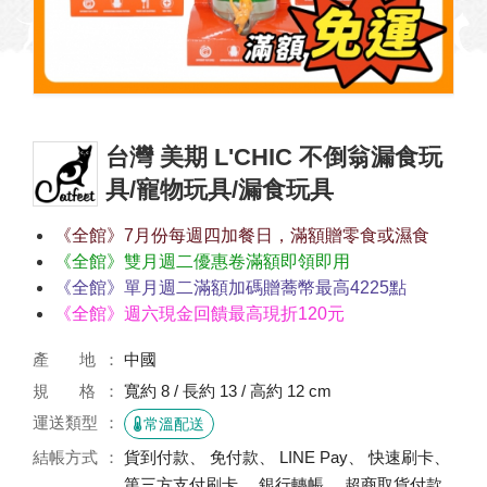
台灣 美期 L'CHIC 不倒翁漏食玩
具/寵物玩具/漏食玩具
《全館》7月份每週四加餐日，滿額贈零食或濕食
《全館》雙月週二優惠卷滿額即領即用
《全館》單月週二滿額加碼贈蕎幣最高4225點
《全館》週六現金回饋最高現折120元
產 地
中國
規 格
寬約 8 / 長約 13 / 高約 12 cm
運送類型
常溫配送
結帳方式
貨到付款、 免付款、 LINE Pay、 快速刷卡、
第三方支付刷卡、 銀行轉帳、 超商取貨付款