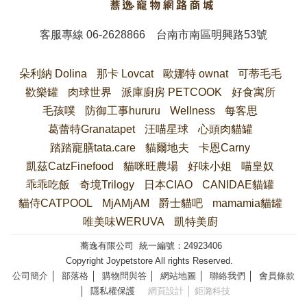
客服專線
06-2628866
台南市南區明興路53號
朵利納 Dolina
那卡 Lovcat
歐娜特 ownat
可蒂毛毛
歡樂罐
肉球世界
派庫廚房 PETCOOK
好食寓所
毛孩噗
防御工事hururu
Wellness
每客思
葛蕾特Granatapet
汪喵星球
心頭肉貓罐
踏踏寵膳tata.care
貓爾地夫
卡恩Carny
凱茲CatzFinefood
貓咪旺農場
好味小姐
喵皇奴
乖乖吃飯
奇境Trilogy
日本CIAO
CANIDAE貓罐
貓侍CATPOOL
MjAMjAM
爵士貓吧
mamamia貓罐
唯美味WERUVA
凱特美廚
蕎逸有限公司 統一編號：24923406
Copyright Joypetstore All rights Reserved.
公司簡介
│
部落格
│
購物問與答
│
網站地圖
│
聯絡我們
│
會員條款
│
隱私權保護
網頁設計
│ 鉅潞科技