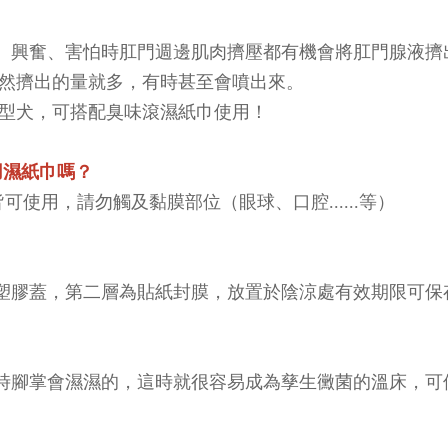
、興奮、害怕時肛門週邊肌肉擠壓都有機會將肛門腺液擠
然擠出的量就多，有時甚至會噴出來。
小型犬，可搭配臭味滾濕紙巾使用！
用濕紙巾嗎？
皆可使用，請勿觸及黏膜部位（眼球、口腔......等）
塑膠蓋，第二層為貼紙封膜，放置於陰涼處有效期限可保
？
時腳掌會濕濕的，這時就很容易成為孳生黴菌的溫床，可