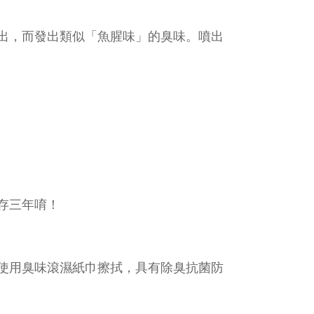
出，而發出類似「魚腥味」的臭味。噴出
存三年唷！
使用臭味滾濕紙巾擦拭，具有除臭抗菌防