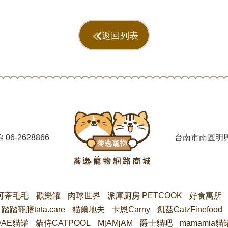
返回列表
線
06-2628866
台南市南區明興
可蒂毛毛
歡樂罐
肉球世界
派庫廚房 PETCOOK
好食寓所
踏踏寵膳tata.care
貓爾地夫
卡恩Carny
凱茲CatzFinefood
DAE貓罐
貓侍CATPOOL
MjAMjAM
爵士貓吧
mamamia貓