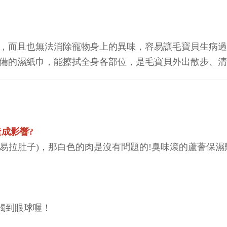
，而且也無法消除寵物身上的異味，容易讓毛寶貝生病過
備的濕紙巾，能擦拭全身各部位，是毛寶貝外出散步、清
成影響?
害易拉肚子)，那白色的肉是沒有問題的!臭味滾的蘆薈保
觸到眼球喔！