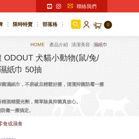
聯絡我們
牌
限時特賣
部落格
0
HOME
產品介紹
清潔美容
濕紙巾
ODOUT 犬貓小動物(鼠/兔/
濕紙巾 50抽
抑菌濕紙巾，不易破且輕鬆好擦，清潔抑菌防霉一擦
香精酒精螢光劑，簡單除臭抑菌真放心。
抑菌防黴一擦搞定。
零食或濕食