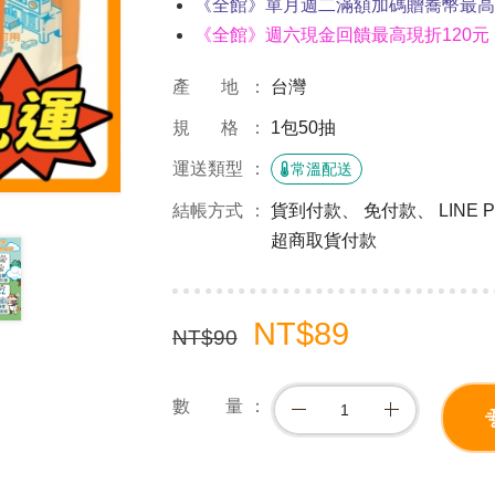
《全館》單月週二滿額加碼贈蕎幣最高4
《全館》週六現金回饋最高現折120元
產 地
台灣
規 格
1包50抽
運送類型
常溫配送
結帳方式
貨到付款、 免付款、 LINE
超商取貨付款
NT$89
NT$90
數 量