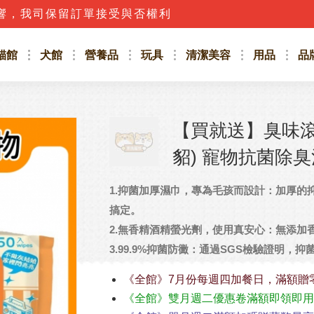
響，我司保留訂單接受與否權利
貓館
犬館
營養品
玩具
清潔美容
用品
品
【買就送】臭味滾 
貂) 寵物抗菌除臭
1.抑菌加厚濕巾，專為毛孩而設計：加厚的
搞定。
2.無香精酒精螢光劑，使用真安心：無添加
3.99.9%抑菌防黴：通過SGS檢驗證明，
《全館》7月份每週四加餐日，滿額贈
《全館》雙月週二優惠卷滿額即領即用