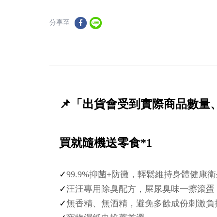
分享至
📌「出貨會受到實際商品數
買就隨機送零食*1
✓
99.9%抑菌+防黴，輕鬆維持身體健康
✓
汪汪專用除臭配方，屎尿臭味一擦滾蛋
✓
無香精、無酒精，避免多餘成份刺激負