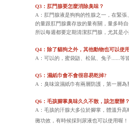
Q3：
肛門腺要怎麼消除臭味？
A：肛門腺液是狗狗的性腺之一，在緊張
的量跟肛門腺囊存放的量有關，量多時自
所以每週都要定期清潔肛門腺，尤其是
Q4
：
除了貓狗之外，其他動物也可以使
A：可以的，蜜袋鼯、松鼠、兔子......等
Q5
：
濕紙巾會不會很容易乾掉?
A：臭味滾濕紙巾有兩層防護，第一層為
Q6
：
毛孩腳掌臭味久久不散，該怎麼辦
A：毛孩的汗腺大多位於腳掌，體溫升高
黴功效，有時候採到尿液也可以使用喔！