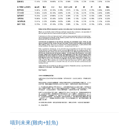
喵到未來(雞肉+鮭魚)