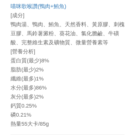
喵咪歌喉讚(鴨肉+鮪魚)
[成分]
鴨肉湯、鴨肉、鮪魚、天然香料、黃原膠、刺槐
豆膠、馬鈴薯澱粉、葵花油、氯化膽鹼、牛磺
酸、完整維生素及礦物質、微量營養素等
[營養分析]
蛋白質(最少)8%
脂肪(最少)2%
纖維(最多)1%
水分(最多)86%
灰分(最多)2%
鈣質0.25%
磷0.21%
熱量55大卡/85g