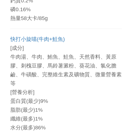
鈣質0.2%
磷0.16%
熱量58大卡/85g
快打小旋喵(牛肉+鮭魚)
[成分]
牛肉湯、牛肉、鮪魚、鮭魚、天然香料、黃原
膠、刺槐豆膠、馬鈴薯澱粉、葵花油、氯化膽
鹼、牛磺酸、完整維生素及礦物質、微量營養素
等
[營養分析]
蛋白質(最少)9%
脂肪(最少)1%
纖維(最多)1%
水分(最多)86%