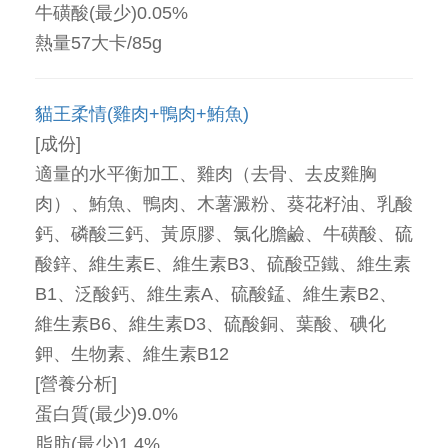
牛磺酸(最少)0.05%
熱量57大卡/85g
貓王柔情(雞肉+鴨肉+鮪魚)
[成份]
適量的水平衡加工、雞肉（去骨、去皮雞胸
肉）、鮪魚、鴨肉、木薯澱粉、葵花籽油、乳酸
鈣、磷酸三鈣、黃原膠、氯化膽鹼、牛磺酸、硫
酸鋅、維生素E、維生素B3、硫酸亞鐵、維生素
B1、泛酸鈣、維生素A、硫酸錳、維生素B2、
維生素B6、維生素D3、硫酸銅、葉酸、碘化
鉀、生物素、維生素B12
[營養分析]
蛋白質(最少)9.0%
脂肪(最少)1.4%