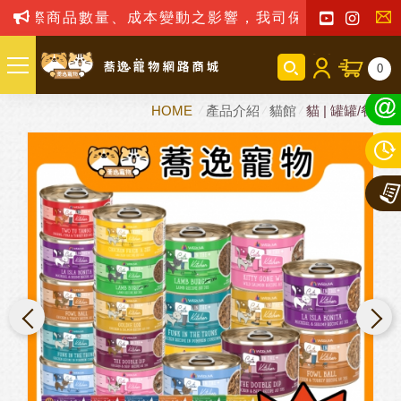
數量、成本變動之影響，我司保留訂單接受與否權利
聯
0
絡
HOME
產品介紹
貓館
貓 | 罐罐/餐包
我
們