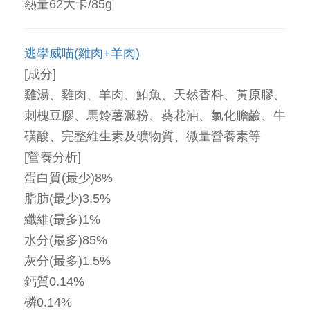
熱量62大卡/85g
逃學威喵(雞肉+羊肉)
[成分]
雞湯、雞肉、羊肉、鮪魚、天然香料、黃原膠、
刺槐豆膠、馬鈴薯澱粉、葵花油、氯化膽鹼、牛
磺酸、完整維生素及礦物質、微量營養素等
[營養分析]
蛋白質(最少)8%
脂肪(最少)3.5%
纖維(最多)1%
水分(最多)85%
灰分(最多)1.5%
鈣質0.14%
磷0.14%