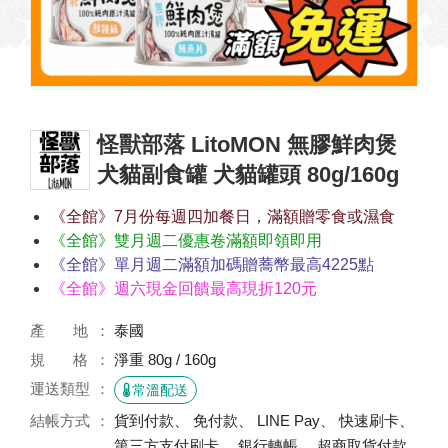
怪獸部落 LitoMON 無膠鮮肉煲
犬貓副食罐 犬貓罐頭 80g/160g
《全館》7月份每週四加餐日，滿額贈零食或濕食
《全館》雙月週二優惠卷滿額即領即用
《全館》單月週二滿額加碼贈蕎幣最高4225點
《全館》週六現金回饋最高現折120元
產 地
泰國
規 格
淨重 80g / 160g
運送類型
常溫配送
結帳方式
貨到付款、 免付款、 LINE Pay、 快速刷卡、
第三方支付刷卡、 銀行轉帳、 超商取貨付款