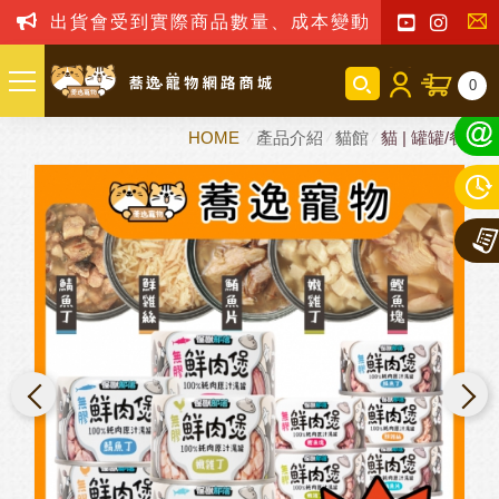
出貨會受到實際商品數量、成本變動之影響，我司保留訂
聯
0
絡
HOME
產品介紹
貓館
貓 | 罐罐/餐包
我
們