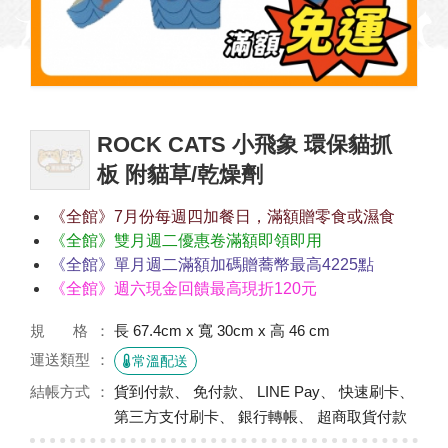
ROCK CATS 小飛象 環保貓抓
板 附貓草/乾燥劑
《全館》7月份每週四加餐日，滿額贈零食或濕食
《全館》雙月週二優惠卷滿額即領即用
《全館》單月週二滿額加碼贈蕎幣最高4225點
《全館》週六現金回饋最高現折120元
規 格
長 67.4cm x 寬 30cm x 高 46 cm
運送類型
常溫配送
結帳方式
貨到付款、 免付款、 LINE Pay、 快速刷卡、
第三方支付刷卡、 銀行轉帳、 超商取貨付款