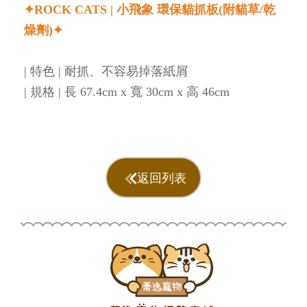
✦ROCK CATS | 小飛象 環保貓抓板(附貓草/乾
燥劑)✦
| 特色 | 耐抓、不容易掉落紙屑
| 規格 | 長 67.4cm x 寬 30cm x 高 46cm
返回列表