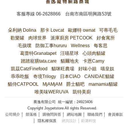
客服專線
06-2628866
台南市南區明興路53號
朵利納 Dolina
那卡 Lovcat
歐娜特 ownat
可蒂毛毛
歡樂罐
肉球世界
派庫廚房 PETCOOK
好食寓所
毛孩噗
防御工事hururu
Wellness
每客思
葛蕾特Granatapet
汪喵星球
心頭肉貓罐
踏踏寵膳tata.care
貓爾地夫
卡恩Carny
凱茲CatzFinefood
貓咪旺農場
好味小姐
喵皇奴
乖乖吃飯
奇境Trilogy
日本CIAO
CANIDAE貓罐
貓侍CATPOOL
MjAMjAM
爵士貓吧
mamamia貓罐
唯美味WERUVA
凱特美廚
蕎逸有限公司 統一編號：24923406
Copyright Joypetstore All rights Reserved.
公司簡介
│
部落格
│
購物問與答
│
網站地圖
│
聯絡我們
│
會員條款
│
隱私權保護
網頁設計
│ 鉅潞科技