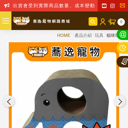
出貨會受到實際商品數量、成本變動之影響，我司
聯
0
絡
HOME
產品介紹
玩具
貓咪玩具
我
們