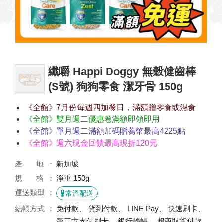
纖嚼 Happi Doggy 無穀健齒棒
(S號) 狗狗零食 潔牙骨 150g
《全館》7月份每週四加餐日，滿額贈零食或濕食
《全館》雙月週二優惠卷滿額即領即用
《全館》單月週二滿額加碼贈蕎幣最高4225點
《全館》週六現金回饋最高現折120元
產 地
新加坡
規 格
淨重 150g
運送類型
常溫配送
結帳方式
免付款、 貨到付款、 LINE Pay、 快速刷卡、
第三方支付刷卡、 銀行轉帳、 超商取貨付款