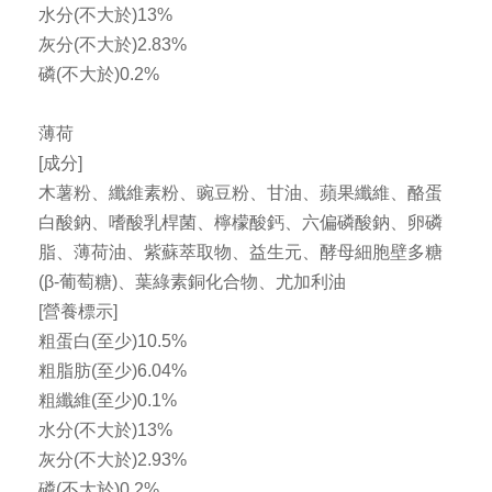
水分(不大於)13%
灰分(不大於)2.83%
磷(不大於)0.2%
薄荷
[成分]
木薯粉、纖維素粉、豌豆粉、甘油、蘋果纖維、酪蛋
白酸鈉、嗜酸乳桿菌、檸檬酸鈣、六偏磷酸鈉、卵磷
脂、薄荷油、紫蘇萃取物、益生元、酵母細胞壁多糖
(β-葡萄糖)、葉綠素銅化合物、尤加利油
[營養標示]
粗蛋白(至少)10.5%
粗脂肪(至少)6.04%
粗纖維(至少)0.1%
水分(不大於)13%
灰分(不大於)2.93%
磷(不大於)0.2%