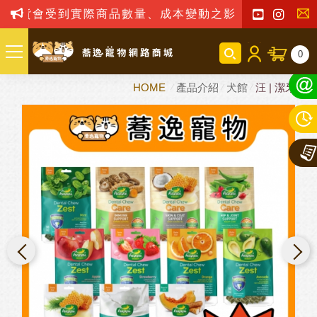
受到實際商品數量、成本變動之影響，我司保留訂單接受
聯
0
絡
HOME
產品介紹
犬館
汪 | 潔牙骨
我
們