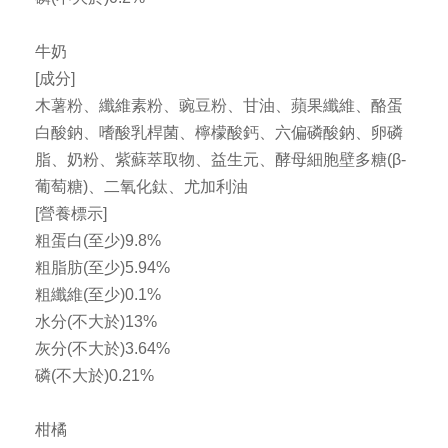
牛奶
[成分]
木薯粉、纖維素粉、豌豆粉、甘油、蘋果纖維、酪蛋
白酸鈉、嗜酸乳桿菌、檸檬酸鈣、六偏磷酸鈉、卵磷
脂、奶粉、紫蘇萃取物、益生元、酵母細胞壁多糖(β-
葡萄糖)、二氧化鈦、尤加利油
[營養標示]
粗蛋白(至少)9.8%
粗脂肪(至少)5.94%
粗纖維(至少)0.1%
水分(不大於)13%
灰分(不大於)3.64%
磷(不大於)0.21%
柑橘