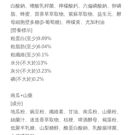
白酸鈉、嗜酸乳桿菌、檸檬酸鈣、六偏磷酸鈉、卵磷
脂、蜂蜜、茴香草萃取物、紫蘇萃取物、益生元、酵
母細胞壁多糖(β-葡萄糖)、檸檬黃、尤加利油
[營養標示]
粗蛋白(至少)9.89%
粗脂肪(至少)6.04%
粗纖維(至少)0.1%
水分(不大於)13%
灰分(不大於)3.23%
磷(不大於)0.2%
南瓜+山藥
[成分]
地瓜粉、豌豆粉、纖維素、甘油、南瓜粉、山藥粉、
絲蘭汁、迷迭香萃取物、桔梗、啤酒酵母、褐藻粉、
低聚半乳糖、山梨糖醇、酪蛋白酸鈉、乳酸腸球菌、