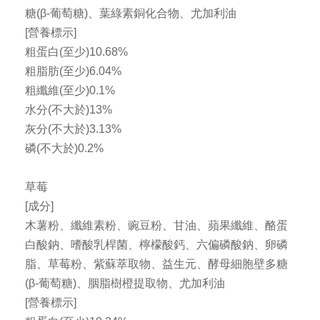
糖(β-葡萄糖)、葉綠素銅化合物、尤加利油
[營養標示]
粗蛋白(至少)10.68%
粗脂肪(至少)6.04%
粗纖維(至少)0.1%
水分(不大於)13%
灰分(不大於)3.13%
磷(不大於)0.2%
草莓
[成分]
木薯粉、纖維素粉、豌豆粉、甘油、蘋果纖維、酪蛋
白酸鈉、嗜酸乳桿菌、檸檬酸鈣、六偏磷酸鈉、卵磷
脂、草莓粉、紫蘇萃取物、益生元、酵母細胞壁多糖
(β-葡萄糖)、胭脂樹橙提取物、尤加利油
[營養標示]