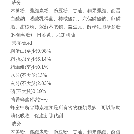
[成分]
木薯粉、纖維素粉、豌豆粉、甘油、蘋果纖維、酪蛋
白酸鈉、嗜酸乳桿菌、檸檬酸鈣、六偏磷酸鈉、卵磷
脂、甜橙粉、紫蘇萃取物、益生元、酵母細胞壁多糖
(β-葡萄糖)、日落黃、尤加利油
[營養標示]
粗蛋白(至少)9.98%
粗脂肪(至少)6.14%
粗纖維(至少)0.1%
水分(不大於)13%
灰分(不大於)2.83%
磷(不大於)0.19%
茴香蜂蜜(代謝++)
蜂蜜中所含酵素種類是所有食物種類最多，可以幫助
消化吸收，促進新陳代謝
[成分]
木薯粉、纖維素粉、豌豆粉、甘油、蘋果纖維、酪蛋