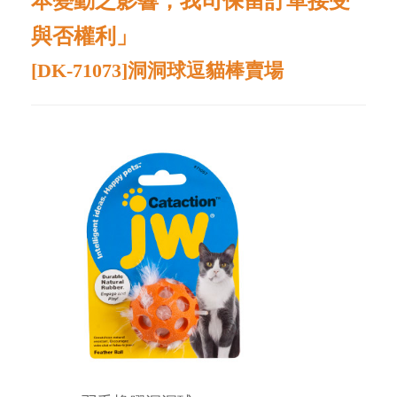
本變動之影響，我司保留訂單接受
與否權利」
[DK-71073]洞洞球逗貓棒
賣場