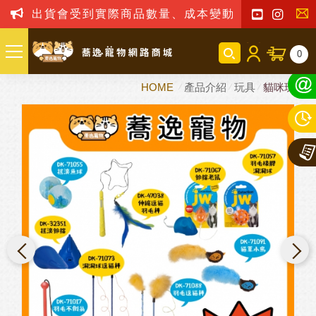
出貨會受到實際商品數量、成本變動之影響，我司保留訂
聯
0
絡
HOME
產品介紹
玩具
貓咪玩具
我
們