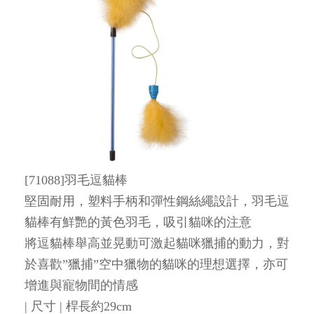
[71088]羽毛逗貓棒
堅固耐用，塑料手柄和彈性鋼絲繩設計，羽毛逗
貓棒有鮮艷的黃色羽毛，吸引貓咪的注意
將逗貓棒舉高並晃動可激起貓咪獵捕的動力，對
於喜歡”獵捕”空中獵物的貓咪的理想選擇，亦可
增進與寵物間的情感
| 尺寸 | 桿長約29cm