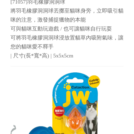
[71057]羽毛橡膠洞洞球
將羽毛橡膠洞洞球丟擲至貓咪身旁，立即吸引貓
咪的注意，激發捕捉獵物的本能
可與貓咪互動玩遊戲 / 也可讓貓咪自行玩耍
可將羽毛橡膠洞洞球浸放置貓草內吸附氣味，讓
您的貓咪愛不釋手
| 尺寸(長*寬*高) | 5x5x5cm