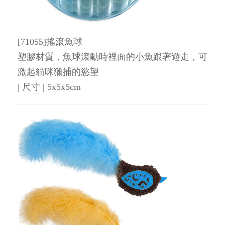
[71055]搖滾魚球
塑膠材質，魚球滾動時裡面的小魚跟著遊走，可
激起貓咪獵捕的慾望
| 尺寸 | 5x5x5cm