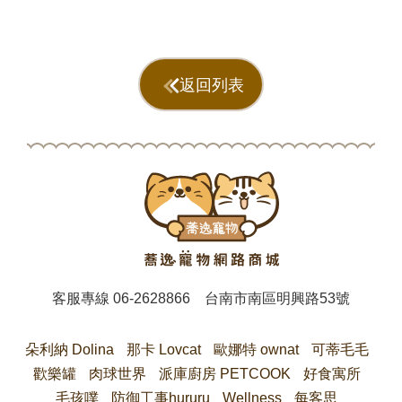
返回列表
客服專線
06-2628866
台南市南區明興路53號
朵利納 Dolina
那卡 Lovcat
歐娜特 ownat
可蒂毛毛
歡樂罐
肉球世界
派庫廚房 PETCOOK
好食寓所
毛孩噗
防御工事hururu
Wellness
每客思