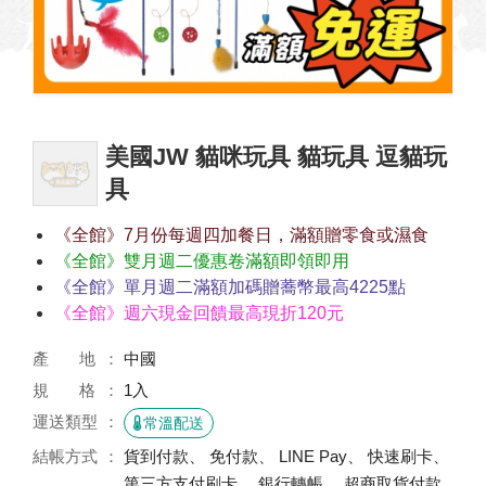
美國JW 貓咪玩具 貓玩具 逗貓玩
具
《全館》7月份每週四加餐日，滿額贈零食或濕食
《全館》雙月週二優惠卷滿額即領即用
《全館》單月週二滿額加碼贈蕎幣最高4225點
《全館》週六現金回饋最高現折120元
產 地
中國
規 格
1入
運送類型
常溫配送
結帳方式
貨到付款、 免付款、 LINE Pay、 快速刷卡、
第三方支付刷卡、 銀行轉帳、 超商取貨付款